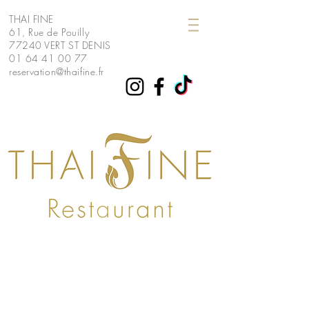
THAI FINE
61, Rue de Pouilly
77240 VERT ST
DENIS
01 64 41 00 77
reservation@thaifine.fr
THAI FINE thai fine restaurant thai melun
cesson vert saint denis Lieusaint senart