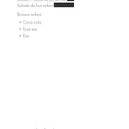
Salade de fruit enfant
Boisson enfant
Coca cola
Fuze tea
Eau
THAI FINE©2016
MENTION LEGALES
Inscrivez vous à la Newsletter afin
d'être informé sur nos évènements