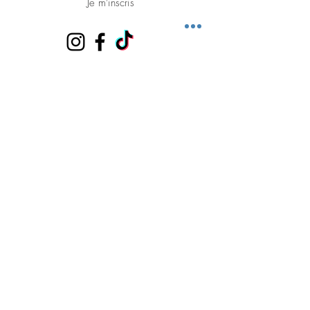
Je m'inscris
THAI FINE
61 Rue de Pouilly
77240 Vert-Saint-Denis
01 64 41 00 77
reservation@thaifine.fr
Horaires d'ouverture :
Le midi du mardi au samedi
de 12h00 à 14h00
Le soir du lundi
au samedi
de 19h00 à 22h30
Fermé du dimanche au lundi midi
Tag: Restaurant thaïlandais asiatique romantique
cosi feutré
raffiné
fine