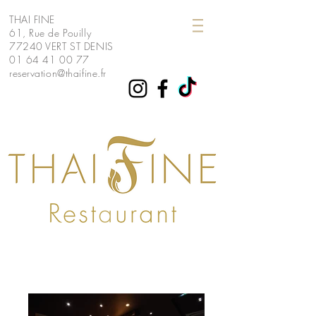
THAI FINE
61, Rue de Pouilly
77240 VERT ST
DENIS
01 64 41 00 77
reservation@thaifine.fr
THAI FINE thai fine restaurant thai melun
cesson vert saint denis Lieusaint senart