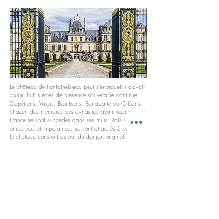
Le château de Fontainebleau peut s’enorgueillir d’avoir
connu huit siècles de présence souveraine continue.
Capétiens, Valois, Bourbons, Bonaparte ou Orléans,
chacun des membres des dynasties ayant régné sur la
France se sont succédés dans ses murs. Rois et reines,
empereurs et impératrices se sont attachés à embellir
le château construit autour du donjon originel.
L’ensemble constitue rapidement un vaste palais dans
lequel se déroulent nombre d’événements historiques
déterminants.
MUSÉE
DE LA GENDARMERIE
NATIONAL