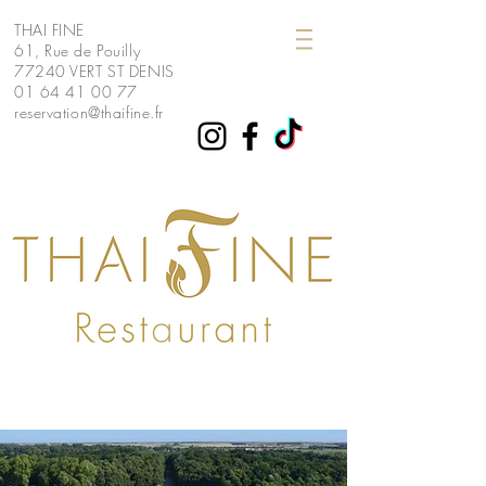
THAI FINE
61, Rue de Pouilly
77240 VERT ST
DENIS
01 64 41 00 77
reservation@thaifine.fr
THAI FINE thai fine restaurant thai melun
cesson vert saint denis Lieusaint senart