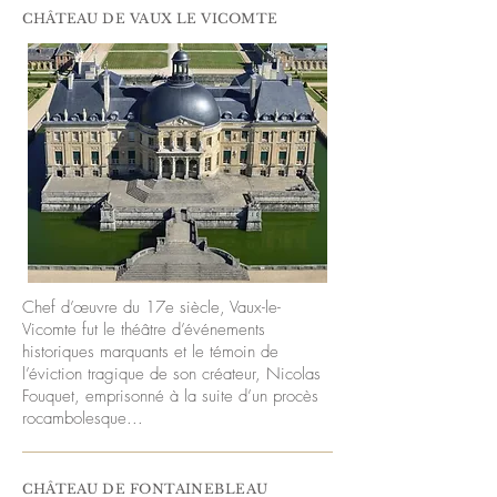
CHÂTEAU
DE VAUX LE
VICOMTE
Chef d’œuvre du 17e siècle, Vaux-le-
Vicomte fut le théâtre d’événements
historiques marquants et le témoin de
l’éviction tragique de son créateur, Nicolas
Fouquet, emprisonné à la suite d’un procès
rocambolesque...
CHÂTEAU
DE FONTAINEBLEAU